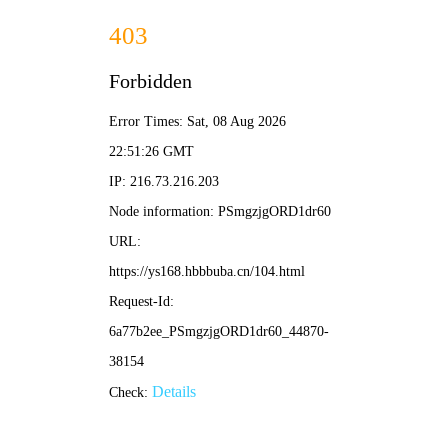
动漫
网
✦
首页
新番
经典
剧场
电视剧
综艺
二次元 ·
理想乐园
汇聚海量高清动漫资源，新番连载、经典名作、剧场版电影全
收录。每日更新，极速播放，让热爱触手可及。
死神 BLEACH 千年血战篇
🔥 新番热播
✦ 4K 画质
⚡ 极速加载
🎯 全品类
最终章震撼来袭，一护归来
新番速递
全部 →
更至 720
热播
经典
搞笑
火影忍者 疾风